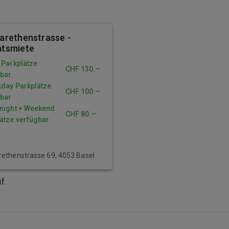
arethenstrasse -
tsmiete
 Parkplätze
CHF 130.—
gbar
day Parkplätze
CHF 100.—
gbar
night + Weekend
CHF 80.—
ätze verfügbar
ethenstrasse 69, 4053 Basel
f.